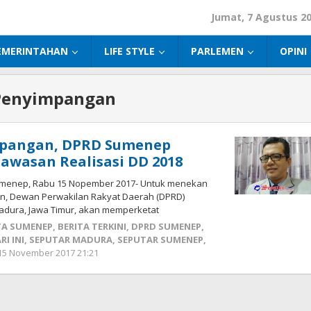
Jumat, 7 Agustus 2
EMERINTAHAN
LIFE STYLE
PARLEMEN
OPINI
Penyimpangan
pangan, DPRD Sumenep
awasan Realisasi DD 2018
menep, Rabu 15 Nopember 2017- Untuk menekan
n, Dewan Perwakilan Rakyat Daerah (DPRD)
dura, Jawa Timur, akan memperketat
TA SUMENEP
,
BERITA TERKINI
,
DPRD SUMENEP
,
I INI
,
SEPUTAR MADURA
,
SEPUTAR SUMENEP
,
15 November 2017 21:21
oleh
Fikhesa