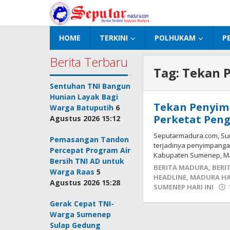
Lewati
ke
konten
HOME
TERKINI
POLHUKAM
P
Berita Terbaru
Tag:
Tekan 
Sentuhan TNI Bangun
Hunian Layak Bagi
Tekan Penyim
Warga Batuputih
6
Perketat Peng
Agustus 2026 15:12
Seputarmadura.com, Su
Pemasangan Tandon
terjadinya penyimpanga
Percepat Program Air
Kabupaten Sumenep, Ma
Bersih TNI AD untuk
BERITA MADURA
,
BERI
Warga Raas
5
HEADLINE
,
MADURA HAR
Agustus 2026 15:28
SUMENEP HARI INI
Gerak Cepat TNI-
Warga Sumenep
Sulap Gedung