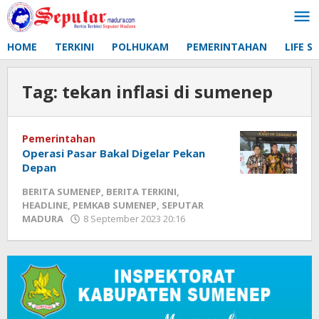
Lewati
ke
konten
HOME
TERKINI
POLHUKAM
PEMERINTAHAN
LIFE S
Tag:
tekan inflasi di sumenep
Pemerintahan
Operasi Pasar Bakal Digelar Pekan
Depan
BERITA SUMENEP
,
BERITA TERKINI
,
HEADLINE
,
PEMKAB SUMENEP
,
SEPUTAR
MADURA
8 September 2023 20:16
oleh
Fikhesa