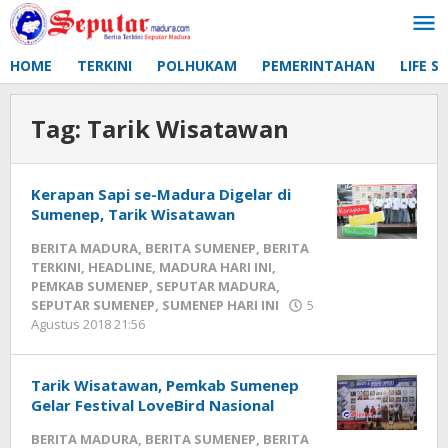
Lewati
ke
konten
HOME
TERKINI
POLHUKAM
PEMERINTAHAN
LIFE S
Tag:
Tarik Wisatawan
Kerapan Sapi se-Madura Digelar di
Sumenep, Tarik Wisatawan
BERITA MADURA
,
BERITA SUMENEP
,
BERITA
TERKINI
,
HEADLINE
,
MADURA HARI INI
,
PEMKAB SUMENEP
,
SEPUTAR MADURA
,
SEPUTAR SUMENEP
,
SUMENEP HARI INI
5
Agustus 2018 21:56
oleh
Fikhesa
Tarik Wisatawan, Pemkab Sumenep
Gelar Festival LoveBird Nasional
BERITA MADURA
,
BERITA SUMENEP
,
BERITA