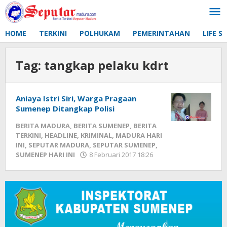
Lewati
ke
konten
HOME
TERKINI
POLHUKAM
PEMERINTAHAN
LIFE S
Tag:
tangkap pelaku kdrt
Aniaya Istri Siri, Warga Pragaan
Sumenep Ditangkap Polisi
BERITA MADURA
,
BERITA SUMENEP
,
BERITA
TERKINI
,
HEADLINE
,
KRIMINAL
,
MADURA HARI
INI
,
SEPUTAR MADURA
,
SEPUTAR SUMENEP
,
SUMENEP HARI INI
8 Februari 2017 18:26
oleh
Fikhesa