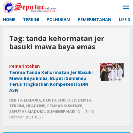
Lewati
ke
konten
HOME
TERKINI
POLHUKAM
PEMERINTAHAN
LIFE S
Tag:
tanda kehormatan jer
basuki mawa beya emas
Pemerintahan
Terima Tanda Kehormatan Jer Basuki
Mawa Beya Emas, Bupati Sumenep
Terus Tingkatkan Kompetensi SDM
ASN
BERITA MADURA
,
BERITA SUMENEP
,
BERITA
TERKINI
,
HEADLINE
,
PEMKAB SUMENEP
,
SEPUTAR MADURA
,
SUMENEP HARI INI
13
Oktober 2021 18:27
oleh
Fikhesa