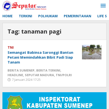
Lewati
ke
konten
HOME
TERKINI
POLHUKAM
PEMERINTAHAN
LIFE S
Tag:
tanaman pagi
TNI
Semangat Babinsa Saronggi Bantun
Petani Memindahkan Bibit Padi Siap
Tanam
BERITA SUMENEP
,
BERITA TERKINI
,
HEADLINE
,
SEPUTAR MADURA
,
TNI/POLRI
7 Januari 2024 17:25
oleh
Fikhesa