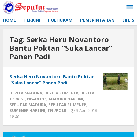
Lewati
ke
konten
HOME
TERKINI
POLHUKAM
PEMERINTAHAN
LIFE S
Tag:
Serka Heru Novantoro
Bantu Poktan “Suka Lancar”
Panen Padi
Serka Heru Novantoro Bantu Poktan
“Suka Lancar” Panen Padi
BERITA MADURA
,
BERITA SUMENEP
,
BERITA
TERKINI
,
HEADLINE
,
MADURA HARI INI
,
SEPUTAR MADURA
,
SEPUTAR SUMENEP
,
SUMENEP HARI INI
,
TNI/POLRI
3 April 2018
19:23
oleh
Fikhesa