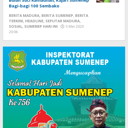
Bulan Suci Ramadhan, Kajari Sumenep
Bagi-bagi 100 Sembako
BERITA MADURA
,
BERITA SUMENEP
,
BERITA
TERKINI
,
HEADLINE
,
SEPUTAR MADURA
,
SOSIAL
,
SUMENEP HARI INI
5 Mei 2020
20:06
oleh
Fikhesa