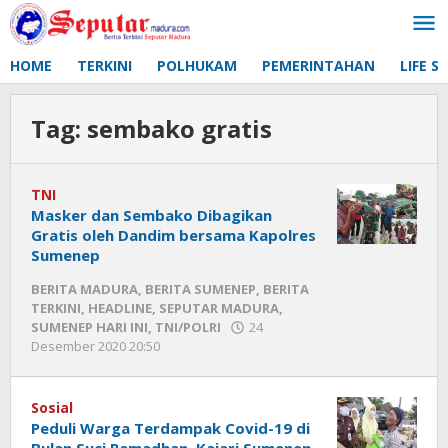
Lewati
ke
konten
HOME
TERKINI
POLHUKAM
PEMERINTAHAN
LIFE S
Tag:
sembako gratis
TNI
Masker dan Sembako Dibagikan
Gratis oleh Dandim bersama Kapolres
Sumenep
BERITA MADURA
,
BERITA SUMENEP
,
BERITA
TERKINI
,
HEADLINE
,
SEPUTAR MADURA
,
SUMENEP HARI INI
,
TNI/POLRI
24
Desember 2020 20:50
oleh
Fikhesa
Sosial
Peduli Warga Terdampak Covid-19 di