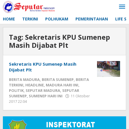
Lewati
ke
konten
HOME
TERKINI
POLHUKAM
PEMERINTAHAN
LIFE S
Tag:
Sekretaris KPU Sumenep
Masih Dijabat Plt
Sekretaris KPU Sumenep Masih
Dijabat Plt
BERITA MADURA
,
BERITA SUMENEP
,
BERITA
TERKINI
,
HEADLINE
,
MADURA HARI INI
,
POLITIK
,
SEPUTAR MADURA
,
SEPUTAR
SUMENEP
,
SUMENEP HARI INI
11 Oktober
2017 22:04
oleh
Fikhesa