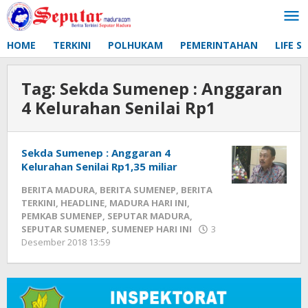
Lewati
ke
konten
HOME
TERKINI
POLHUKAM
PEMERINTAHAN
LIFE S
Tag:
Sekda Sumenep : Anggaran
4 Kelurahan Senilai Rp1
Sekda Sumenep : Anggaran 4
Kelurahan Senilai Rp1,35 miliar
BERITA MADURA
,
BERITA SUMENEP
,
BERITA
TERKINI
,
HEADLINE
,
MADURA HARI INI
,
PEMKAB SUMENEP
,
SEPUTAR MADURA
,
SEPUTAR SUMENEP
,
SUMENEP HARI INI
3
Desember 2018 13:59
oleh
Fikhesa