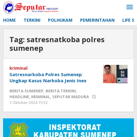
Lewati
ke
konten
HOME
TERKINI
POLHUKAM
PEMERINTAHAN
LIFE S
Tag:
satresnatkoba polres
sumenep
kriminal
Satresnarkoba Polres Sumenep
Ungkap Kasus Narkoba Jenis Inex
BERITA SUMENEP
,
BERITA TERKINI
,
HEADLINE
,
KRIMINAL
,
SEPUTAR MADURA
1 Oktober 2024 15:52
oleh
Fikhesa