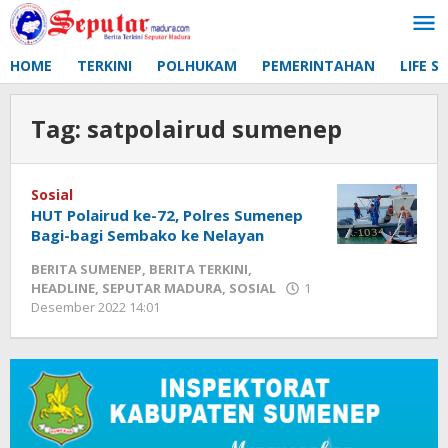
Lewati
ke
konten
HOME
TERKINI
POLHUKAM
PEMERINTAHAN
LIFE S
Tag:
satpolairud sumenep
Sosial
HUT Polairud ke-72, Polres Sumenep
Bagi-bagi Sembako ke Nelayan
BERITA SUMENEP
,
BERITA TERKINI
,
HEADLINE
,
SEPUTAR MADURA
,
SOSIAL
1
Desember 2022 14:01
oleh
Fikhesa