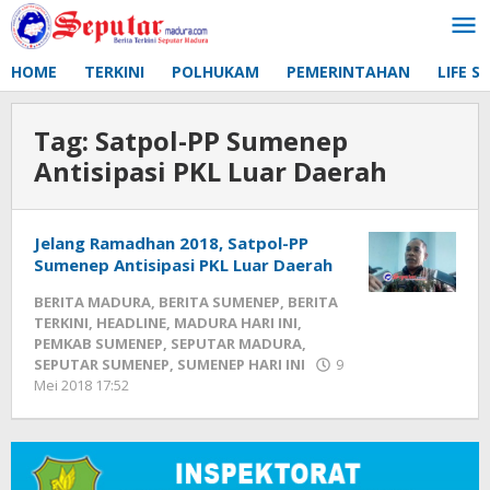
Lewati
ke
konten
HOME
TERKINI
POLHUKAM
PEMERINTAHAN
LIFE S
Tag:
Satpol-PP Sumenep
Antisipasi PKL Luar Daerah
Jelang Ramadhan 2018, Satpol-PP
Sumenep Antisipasi PKL Luar Daerah
BERITA MADURA
,
BERITA SUMENEP
,
BERITA
TERKINI
,
HEADLINE
,
MADURA HARI INI
,
PEMKAB SUMENEP
,
SEPUTAR MADURA
,
SEPUTAR SUMENEP
,
SUMENEP HARI INI
9
Mei 2018 17:52
oleh
Fikhesa