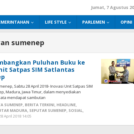
Jumat, 7 Agustus 2
EMERINTAHAN
LIFE STYLE
PARLEMEN
OPINI
wan sumenep
mbangkan Puluhan Buku ke
nit Satpas SIM Satlantas
ep
nep, Sabtu 28 April 2018- Inovasi Unit Satpas SIM
ep, Madura, Jawa Timur, dalam menyediakan
nyata mendapat sambutan
TA SUMENEP
,
BERITA TERKINI
,
HEADLINE
,
UTAR MADURA
,
SEPUTAR SUMENEP
,
SOSIAL
,
28 April 2018 14:05
oleh
Fikhesa