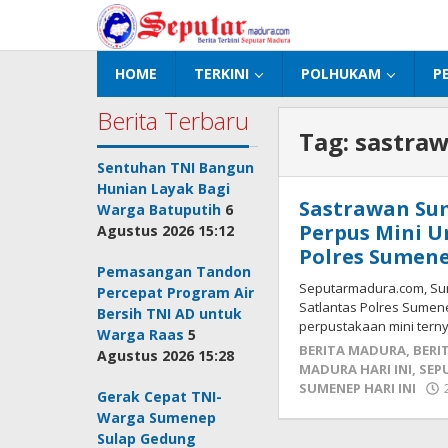
Lewati
ke
konten
HOME
TERKINI
POLHUKAM
P
Berita Terbaru
Tag:
sastra
Sentuhan TNI Bangun
Hunian Layak Bagi
Sastrawan Su
Warga Batuputih
6
Perpus Mini U
Agustus 2026 15:12
Polres Sumen
Pemasangan Tandon
Seputarmadura.com, Sume
Percepat Program Air
Satlantas Polres Sumen
Bersih TNI AD untuk
perpustakaan mini ter
Warga Raas
5
BERITA MADURA
,
BERI
Agustus 2026 15:28
MADURA HARI INI
,
SEP
SUMENEP HARI INI
Gerak Cepat TNI-
Warga Sumenep
Sulap Gedung