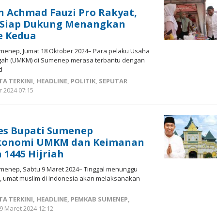
 Achmad Fauzi Pro Rakyat,
Siap Dukung Menangkan
e Kedua
enep, Jumat 18 Oktober 2024– Para pelaku Usaha
ngah (UMKM) di Sumenep merasa terbantu dengan
d
TA TERKINI
,
HEADLINE
,
POLITIK
,
SEPUTAR
r 2024 07:15
oleh
Fikhesa
es Bupati Sumenep
Ekonomi UMKM dan Keimanan
 1445 Hijriah
menep, Sabtu 9 Maret 2024– Tinggal menunggu
h, umat muslim di Indonesia akan melaksanakan
TA TERKINI
,
HEADLINE
,
PEMKAB SUMENEP
,
9 Maret 2024 12:12
oleh