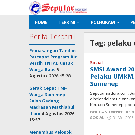
Lewati
ke
konten
HOME
TERKINI
POLHUKAM
P
Berita Terbaru
Tag:
pelaku
Pemasangan Tandon
Percepat Program Air
Sosial
Bersih TNI AD untuk
SMSI Award 20
Warga Raas
5
Pelaku UMKM.
Agustus 2026 15:28
Sumenep
Gerak Cepat TNI-
Seputarmadura.com, Sum
Warga Sumenep
dihelat dalam Pelantik
Sulap Gedung
Keraton Sumenep, pad
Madrasah Mathlabul
BERITA SUMENEP
,
BERI
Ulum
4 Agustus 2026
SOSIAL
31 Mei 2025 
15:57
Menembus Pelosok