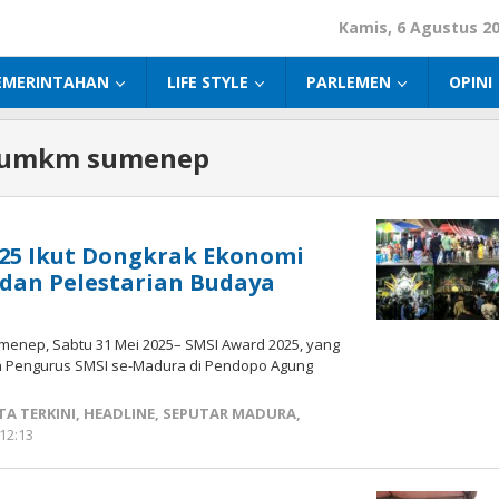
Kamis, 6 Agustus 2
EMERINTAHAN
LIFE STYLE
PARLEMEN
OPINI
 umkm sumenep
25 Ikut Dongkrak Ekonomi
dan Pelestarian Budaya
enep, Sabtu 31 Mei 2025– SMSI Award 2025, yang
an Pengurus SMSI se-Madura di Pendopo Agung
a
TA TERKINI
,
HEADLINE
,
SEPUTAR MADURA
,
12:13
oleh
Fikhesa