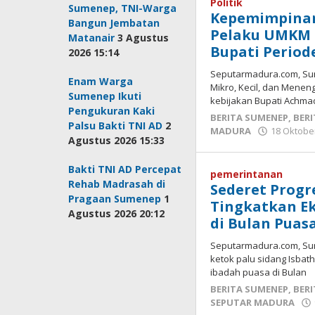
Politik
Sumenep, TNI-Warga
Kepemimpinan
Bangun Jembatan
Pelaku UMKM 
Matanair
3 Agustus
Bupati Period
2026 15:14
Seputarmadura.com, Sum
Enam Warga
Mikro, Kecil, dan Mene
Sumenep Ikuti
kebijakan Bupati Achma
Pengukuran Kaki
BERITA SUMENEP
,
BERI
Palsu Bakti TNI AD
2
MADURA
18 Oktobe
Agustus 2026 15:33
Bakti TNI AD Percepat
pemerintanan
Rehab Madrasah di
Sederet Progr
Pragaan Sumenep
1
Tingkatkan 
Agustus 2026 20:12
di Bulan Puasa
Seputarmadura.com, Su
ketok palu sidang Isbat
ibadah puasa di Bulan
BERITA SUMENEP
,
BERI
SEPUTAR MADURA