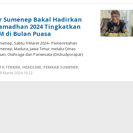
Fikhesa
r Sumenep Bakal Hadirkan
Ramadhan 2024 Tingkatkan
 di Bulan Puasa
menep, Sabtu 9 Maret 2024– Pemerintahan
enep, Madura, Jawa Timur, melalui Dinas
n, Olahraga dan Pariwisata (Disbudporapar)
TA TERKINI
,
HEADLINE
,
PEMKAB SUMENEP
,
9 Maret 2024 10:22
oleh
Fikhesa