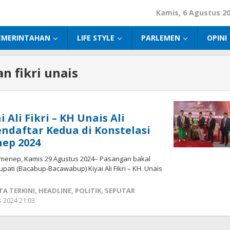
Kamis, 6 Agustus 2
EMERINTAHAN
LIFE STYLE
PARLEMEN
OPINI
n fikri unais
 Ali Fikri – KH Unais Ali
endaftar Kedua di Konstelasi
ep 2024
menep, Kamis 29 Agustus 2024– Pasangan bakal
upati (Bacabup-Bacawabup) Kiyai Ali Fikri – KH. Unais
TA TERKINI
,
HEADLINE
,
POLITIK
,
SEPUTAR
 2024 21:03
oleh
Fikhesa