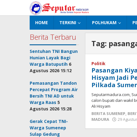
Lewati
ke
konten
HOME
TERKINI
POLHUKAM
P
Berita Terbaru
Tag:
pasanga
Sentuhan TNI Bangun
Hunian Layak Bagi
Politik
Warga Batuputih
6
Pasangan Kiyai
Agustus 2026 15:12
Hisyam Jadi P
Pemasangan Tandon
Pilkada Sumen
Percepat Program Air
Seputarmadura.com, Su
Bersih TNI AD untuk
calon bupati dan wakil b
Warga Raas
5
Ali Hisyam
Agustus 2026 15:28
BERITA SUMENEP
,
BERI
MADURA
29 Agustus
Gerak Cepat TNI-
Warga Sumenep
Sulap Gedung