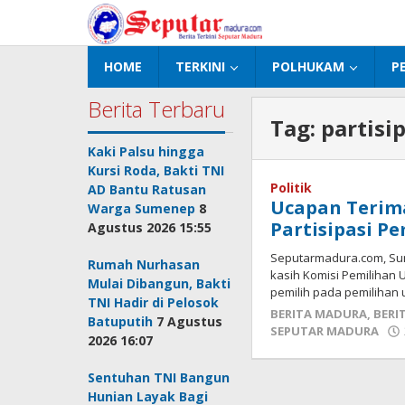
Lewati
ke
konten
HOME
TERKINI
POLHUKAM
P
Berita Terbaru
Tag:
partisi
Kaki Palsu hingga
Kursi Roda, Bakti TNI
Politik
AD Bantu Ratusan
Ucapan Terim
Warga Sumenep
8
Partisipasi Pe
Agustus 2026 15:55
Seputarmadura.com, Su
Rumah Nurhasan
kasih Komisi Pemilihan
Mulai Dibangun, Bakti
pemilih pada pemilihan
TNI Hadir di Pelosok
BERITA MADURA
,
BERI
Batuputih
7 Agustus
SEPUTAR MADURA
2026 16:07
Sentuhan TNI Bangun
Hunian Layak Bagi