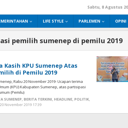
Sabtu, 8 Agustus 2
EMERINTAHAN
LIFE STYLE
PARLEMEN
OPINI
pasi pemilih sumenep di pemilu 2019
a Kasih KPU Sumenep Atas
milih di Pemilu 2019
menep, Rabu 20 November 2019- Ucapan terima
 Umum (KPU) Kabupaten Sumenep, atas partisipasi
 umum (Pemilu)
TA SUMENEP
,
BERITA TERKINI
,
HEADLINE
,
POLITIK
,
20 November 2019 17:39
oleh
Fikhesa