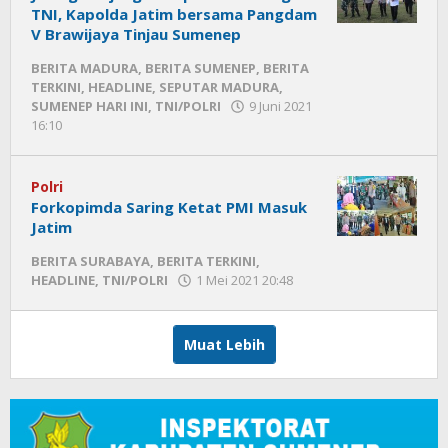
TNI, Kapolda Jatim bersama Pangdam
V Brawijaya Tinjau Sumenep
BERITA MADURA
,
BERITA SUMENEP
,
BERITA
TERKINI
,
HEADLINE
,
SEPUTAR MADURA
,
SUMENEP HARI INI
,
TNI/POLRI
9 Juni 2021
16:10
oleh
Fikhesa
Polri
Forkopimda Saring Ketat PMI Masuk
Jatim
BERITA SURABAYA
,
BERITA TERKINI
,
HEADLINE
,
TNI/POLRI
1 Mei 2021 20:48
oleh
Fikhesa
Muat Lebih