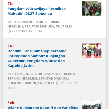
TNI
Pangdam V/Brawijaya Resmikan
Makodim 0827 Sumenep
BERITA SUMENEP
,
BERITA TERKINI
,
HEADLINE
,
SEPUTAR MADURA
,
TNI/POLRI
2 Februari 2023 11:02
oleh
Fikhesa
TNI
Dandim 0827/Sumenep bersama
Forkopimda Sambut Kunjungan
Gubernur, Pangdam V/BRW dan
Kapolda Jatim
BERITA MADURA
,
BERITA SUMENEP
,
BERITA
TERKINI
,
HEADLINE
,
SEPUTAR MADURA
,
SUMENEP HARI INI
,
TNI/POLRI
12 Juni 2021
20:32
oleh
Fikhesa
Polri
Jelang Kunjungan Kapolri dan Panglima