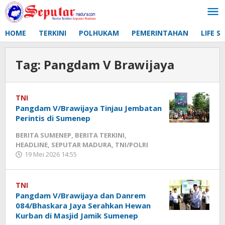
Lewati
ke
konten
HOME
TERKINI
POLHUKAM
PEMERINTAHAN
LIFE S
Tag:
Pangdam V Brawijaya
TNI
Pangdam V/Brawijaya Tinjau Jembatan
Perintis di Sumenep
BERITA SUMENEP
,
BERITA TERKINI
,
HEADLINE
,
SEPUTAR MADURA
,
TNI/POLRI
19 Mei 2026 14:55
oleh
Fikhesa
TNI
Pangdam V/Brawijaya dan Danrem
084/Bhaskara Jaya Serahkan Hewan
Kurban di Masjid Jamik Sumenep