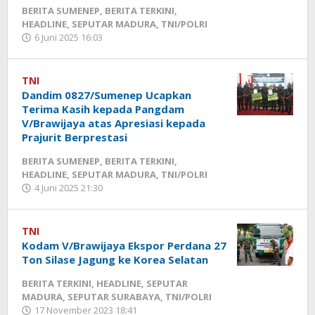
BERITA SUMENEP
,
BERITA TERKINI
,
HEADLINE
,
SEPUTAR MADURA
,
TNI/POLRI
6 Juni 2025 16:03
oleh
Fikhesa
TNI
Dandim 0827/Sumenep Ucapkan
Terima Kasih kepada Pangdam
V/Brawijaya atas Apresiasi kepada
Prajurit Berprestasi
BERITA SUMENEP
,
BERITA TERKINI
,
HEADLINE
,
SEPUTAR MADURA
,
TNI/POLRI
4 Juni 2025 21:30
oleh
Fikhesa
TNI
Kodam V/Brawijaya Ekspor Perdana 27
Ton Silase Jagung ke Korea Selatan
BERITA TERKINI
,
HEADLINE
,
SEPUTAR
MADURA
,
SEPUTAR SURABAYA
,
TNI/POLRI
17 November 2023 18:41
oleh