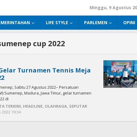
Minggu, 9 Agustus 2
EMERINTAHAN
LIFE STYLE
PARLEMEN
OPINI
 sumenep cup 2022
Gelar Turnamen Tennis Meja
22
menep, Sabtu 27 Agustus 2022– Persatuan
I) Sumenep, Madura, Jawa Timur, gelar turnamen
22 di
TA TERKINI
,
HEADLINE
,
OLAHRAGA
,
SEPUTAR
 2022 19:34
oleh
Fikhesa