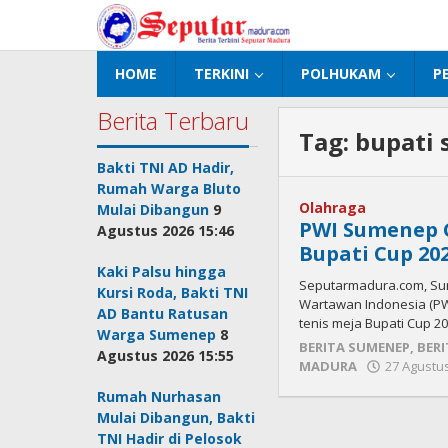
Lewati
ke
konten
HOME
TERKINI
POLHUKAM
P
Berita Terbaru
Tag:
bupati
Bakti TNI AD Hadir,
Rumah Warga Bluto
Olahraga
Mulai Dibangun
9
PWI Sumenep 
Agustus 2026 15:46
Bupati Cup 20
Kaki Palsu hingga
Seputarmadura.com, Su
Kursi Roda, Bakti TNI
Wartawan Indonesia (PW
AD Bantu Ratusan
tenis meja Bupati Cup 20
Warga Sumenep
8
BERITA SUMENEP
,
BERI
Agustus 2026 15:55
MADURA
27 Agustus
Rumah Nurhasan
Mulai Dibangun, Bakti
TNI Hadir di Pelosok