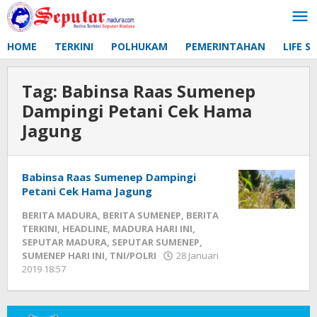
Lewati
ke
konten
HOME
TERKINI
POLHUKAM
PEMERINTAHAN
LIFE S
Tag:
Babinsa Raas Sumenep
Dampingi Petani Cek Hama
Jagung
Babinsa Raas Sumenep Dampingi
Petani Cek Hama Jagung
BERITA MADURA
,
BERITA SUMENEP
,
BERITA
TERKINI
,
HEADLINE
,
MADURA HARI INI
,
SEPUTAR MADURA
,
SEPUTAR SUMENEP
,
SUMENEP HARI INI
,
TNI/POLRI
28 Januari
2019 18:57
oleh
Fikhesa