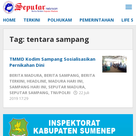
Lewati
ke
konten
HOME
TERKINI
POLHUKAM
PEMERINTAHAN
LIFE S
Tag:
tentara sampang
TMMD Kodim Sampang Sosialisasikan
Pernikahan Dini
BERITA MADURA
,
BERITA SAMPANG
,
BERITA
TERKINI
,
HEADLINE
,
MADURA HARI INI
,
SAMPANG HARI INI
,
SEPUTAR MADURA
,
SEPUTAR SAMPANG
,
TNI/POLRI
22 Juli
2019 17:29
oleh
Fikhesa