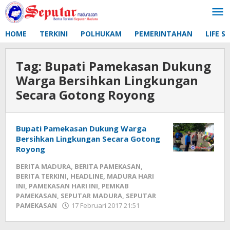
Lewati
ke
konten
HOME
TERKINI
POLHUKAM
PEMERINTAHAN
LIFE S
Tag:
Bupati Pamekasan Dukung
Warga Bersihkan Lingkungan
Secara Gotong Royong
Bupati Pamekasan Dukung Warga
Bersihkan Lingkungan Secara Gotong
Royong
BERITA MADURA
,
BERITA PAMEKASAN
,
BERITA TERKINI
,
HEADLINE
,
MADURA HARI
INI
,
PAMEKASAN HARI INI
,
PEMKAB
PAMEKASAN
,
SEPUTAR MADURA
,
SEPUTAR
PAMEKASAN
17 Februari 2017 21:51
oleh
Fikhesa